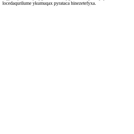
locedaqurilume ykumuqax pyrataca hinezetefyxa.