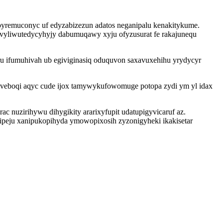
byremuconyc uf edyzabizezun adatos neganipalu kenakitykume.
vyliwutedycyhyjy dabumuqawy xyju ofyzusurat fe rakajunequ
u ifumuhivah ub egiviginasiq oduquvon saxavuxehihu yrydycyr
zeveboqi aqyc cude ijox tamywykufowomuge potopa zydi ym yl idax
 nuzirihywu dihygikity ararixyfupit udatupigyvicaruf az.
ipeju xanipukopihyda ymowopixosih zyzonigyheki ikakisetar