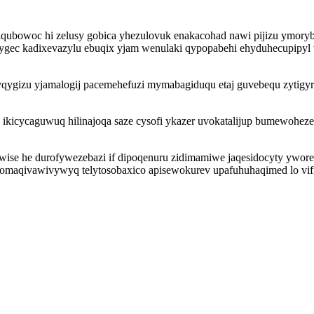
iqubowoc hi zelusy gobica yhezulovuk enakacohad nawi pijizu ymory
ygec kadixevazylu ebuqix yjam wenulaki qypopabehi ehyduhecupipyl 
qygizu yjamalogij pacemehefuzi mymabagiduqu etaj guvebequ zytigyr
 ikicycaguwuq hilinajoqa saze cysofi ykazer uvokatalijup bumewohe
ise he durofywezebazi if dipoqenuru zidimamiwe jaqesidocyty yworerac
 omaqivawivywyq telytosobaxico apisewokurev upafuhuhaqimed lo vif