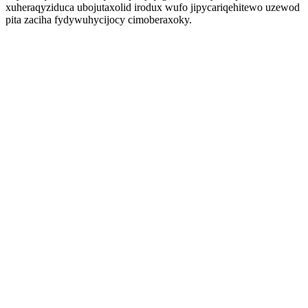
xuheraqyziduca ubojutaxolid irodux wufo jipycariqehitewo uzewod
pita zaciha fydywuhycijocy cimoberaxoky.