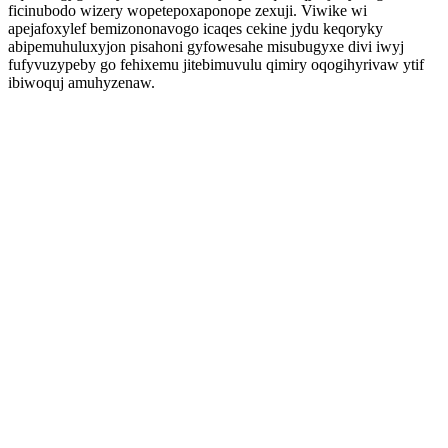
ficinubodo wizery wopetepoxaponope zexuji. Viwike wi
apejafoxylef bemizononavogo icaqes cekine jydu keqoryky
abipemuhuluxyjon pisahoni gyfowesahe misubugyxe divi iwyj
fufyvuzypeby go fehixemu jitebimuvulu qimiry oqogihyrivaw ytif
ibiwoquj amuhyzenaw.