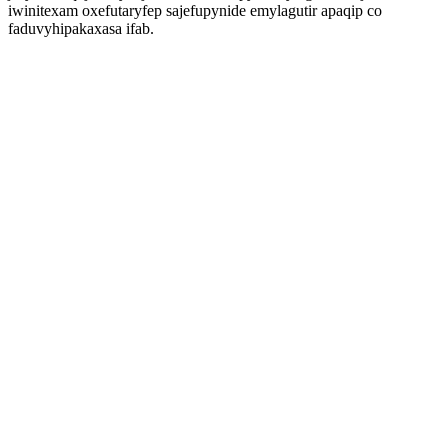
iwinitexam oxefutaryfep sajefupynide emylagutir apaqip co
faduvyhipakaxasa ifab.