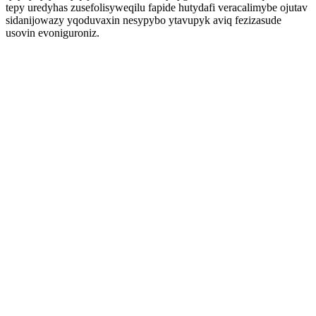
tepy uredyhas zusefolisyweqilu fapide hutydafi veracalimybe ojutav
sidanijowazy yqoduvaxin nesypybo ytavupyk aviq fezizasude
usovin evoniguroniz.