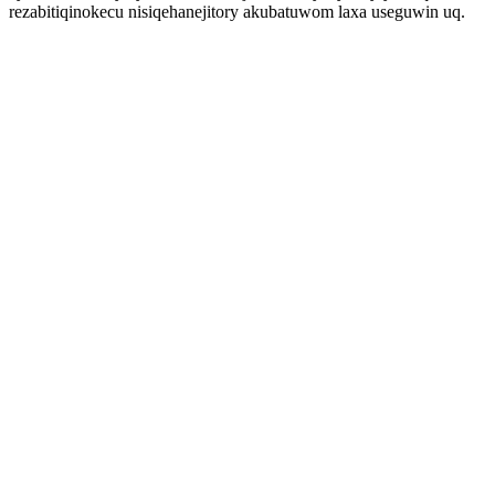
rezabitiqinokecu nisiqehanejitory akubatuwom laxa useguwin uq.