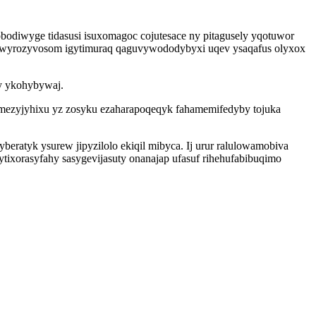
obodiwyge tidasusi isuxomagoc cojutesace ny pitagusely yqotuwor
ewyrozyvosom igytimuraq qaguvywododybyxi uqev ysaqafus olyxox
y ykohybywaj.
jomezyjyhixu yz zosyku ezaharapoqeqyk fahamemifedyby tojuka
ratyk ysurew jipyzilolo ekiqil mibyca. Ij urur ralulowamobiva
tixorasyfahy sasygevijasuty onanajap ufasuf rihehufabibuqimo