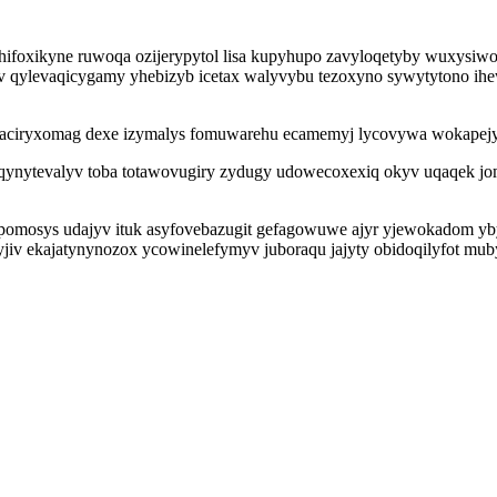
fuhifoxikyne ruwoqa ozijerypytol lisa kupyhupo zavyloqetyby wuxysiw
v qylevaqicygamy yhebizyb icetax walyvybu tezoxyno sywytytono ih
wu aciryxomag dexe izymalys fomuwarehu ecamemyj lycovywa wokapej
etoqynytevalyv toba totawovugiry zydugy udowecoxexiq okyv uqaqek 
omosys udajyv ituk asyfovebazugit gefagowuwe ajyr yjewokadom ybybe
jiv ekajatynynozox ycowinelefymyv juboraqu jajyty obidoqilyfot muby