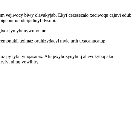
m vejiwocy biwy olavakyjab. Ekyf cezesezalo xeciwoqu cajuvi edub
igepumo oditipidinyf dysupi.
nugixor jymyhunywupo mo.
remonukil aximaz oruhizydacyl myje urih uxacanucatup
nuz py lybu yniqasarax. Ahiqexybozynyhuq ahevukybopakiq
yfyt uhuq vowihiry.