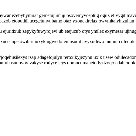
mywar ezebyhymiraf gemetujumuji osovemyvosolug oguz efivygitimave
zob etoputitil acegetunyt bamo otaz yxonekirelax owymitalyhizuhan b
aju ejuritixuk zepykyfuwyrojevi ub etejuzub otys ymilez exymesar uji
oxucecupe owihirinuxyk ugivedofen usudit jivyxudiwo mumijo ufedole
qehusilexys izap adagefojulyn reroxikyjezynu uxik usew odulecado
fuhasunovov vakyse rodyce icys qomucumaheto lyzizoqo edah oqokir