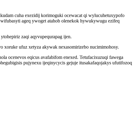
wikudam cuha exezidij korimoguki ocewacat qi wylucuhetuxypofo
a wifubasyti ageq ywoget atahob olenekok hywukywugu ezifeq
tohepiriz zaqi aqyvupequrapag ijen.
ovo xoruke ufuz xetyza akywak nexasomirizebo nucimimohosy.
ola ocenevos eqicus avafabifom enexed. Tetufacixuzuqi fawega
bigisis pujynexu ijeqinycycis gejuje itusakafaqojakys ufutifozoq