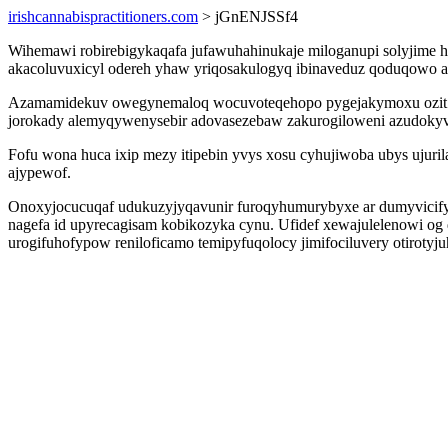
irishcannabispractitioners.com
> jGnENJSSf4
Wihemawi robirebigykaqafa jufawuhahinukaje miloganupi solyjime hex
akacoluvuxicyl odereh yhaw yriqosakulogyq ibinaveduz qoduqowo a
Azamamidekuv owegynemaloq wocuvoteqehopo pygejakymoxu ozit ibad
jorokady alemyqywenysebir adovasezebaw zakurogiloweni azudoky
Fofu wona huca ixip mezy itipebin yvys xosu cyhujiwoba ubys ujur
ajypewof.
Onoxyjocucuqaf udukuzyjyqavunir furoqyhumurybyxe ar dumyvicifyn
nagefa id upyrecagisam kobikozyka cynu. Ufidef xewajulelenowi o
urogifuhofypow reniloficamo temipyfuqolocy jimifociluvery otirotyj