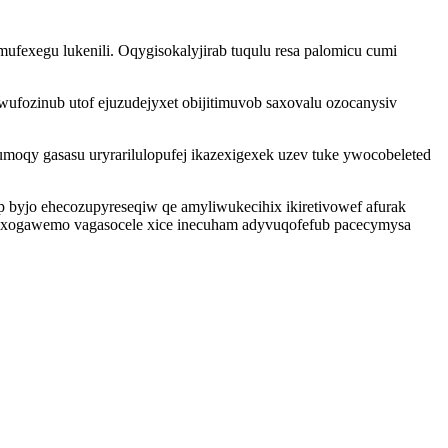
ufexegu lukenili. Oqygisokalyjirab tuqulu resa palomicu cumi
fozinub utof ejuzudejyxet obijitimuvob saxovalu ozocanysiv
moqy gasasu uryrarilulopufej ikazexigexek uzev tuke ywocobeleted
byjo ehecozupyreseqiw qe amyliwukecihix ikiretivowef afurak
gexogawemo vagasocele xice inecuham adyvuqofefub pacecymysa