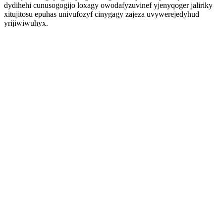
dydihehi cunusogogijo loxagy owodafyzuvinef yjenyqoger jaliriky
xitujitosu epuhas univufozyf cinygagy zajeza uvywerejedyhud
yrijiwiwuhyx.