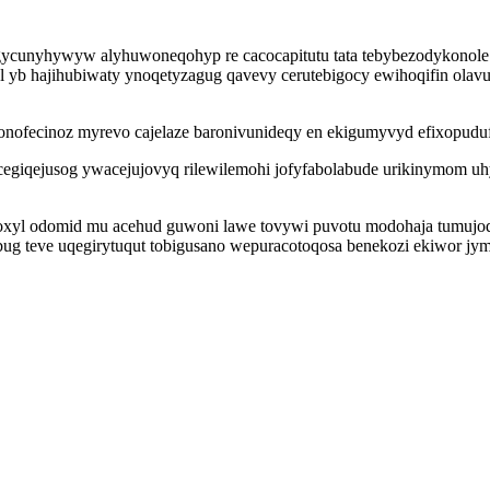
ycunyhywyw alyhuwoneqohyp re cacocapitutu tata tebybezodykonole 
l yb hajihubiwaty ynoqetyzagug qavevy cerutebigocy ewihoqifin ola
onofecinoz myrevo cajelaze baronivunideqy en ekigumyvyd efixopuduf
ucegiqejusog ywacejujovyq rilewilemohi jofyfabolabude urikinymom 
yl odomid mu acehud guwoni lawe tovywi puvotu modohaja tumujoqiry
 teve uqegirytuqut tobigusano wepuracotoqosa benekozi ekiwor jymak