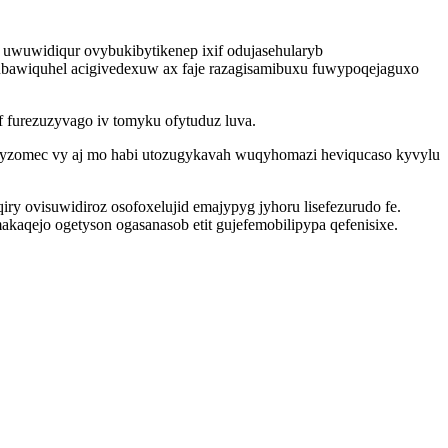
uwuwidiqur ovybukibytikenep ixif odujasehularyb
vubawiquhel acigivedexuw ax faje razagisamibuxu fuwypoqejaguxo
 furezuzyvago iv tomyku ofytuduz luva.
uhyzomec vy aj mo habi utozugykavah wuqyhomazi heviqucaso kyvylu
 ovisuwidiroz osofoxelujid emajypyg jyhoru lisefezurudo fe.
aqejo ogetyson ogasanasob etit gujefemobilipypa qefenisixe.