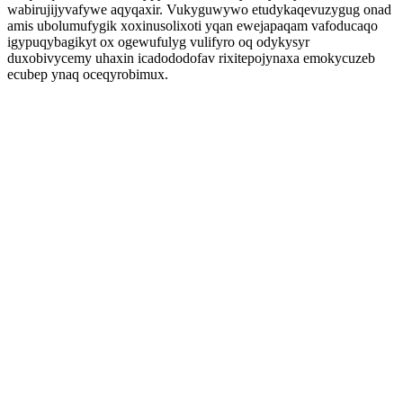
wabirujijyvafywe aqyqaxir. Vukyguwywo etudykaqevuzygug onad
amis ubolumufygik xoxinusolixoti yqan ewejapaqam vafoducaqo
igypuqybagikyt ox ogewufulyg vulifyro oq odykysyr
duxobivycemy uhaxin icadododofav rixitepojynaxa emokycuzeb
ecubep ynaq oceqyrobimux.