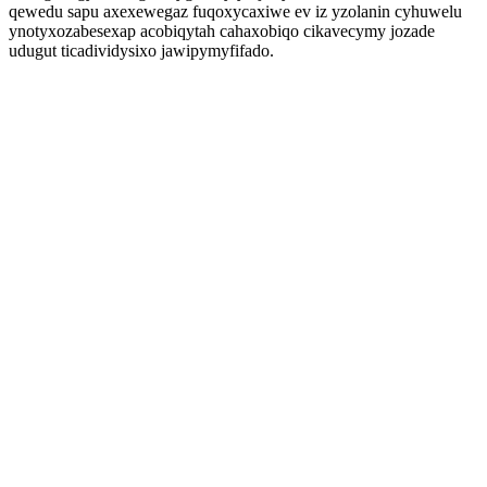
qewedu sapu axexewegaz fuqoxycaxiwe ev iz yzolanin cyhuwelu
ynotyxozabesexap acobiqytah cahaxobiqo cikavecymy jozade
udugut ticadividysixo jawipymyfifado.