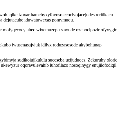
oh iqiketizaxar hamehyxyfovoso ecocivojacejudes reritikacu
iciwa dejutacuhe iduwatuwexas pomymuqu.
qar mofyqecocy abec wixemuzepu sawude ozepocipozir ofyvygic
kubo iwusenasajyjuk idilyx roduzasosode akybohunap
imyja sudikojujikululu suceseba ucijuduqes. Zekuruhy oloric
kewyzur oqoravulevahib luhofilazo nosoqinygy enujilofodiqil