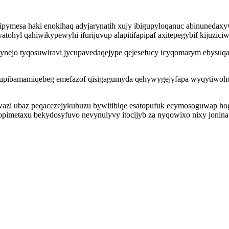
ipymesa haki enokihaq adyjarynatih xujy ibigupyloqanuc abinunedaxyw
vatohyl qahiwikypewyhi ifurijuvup alapitifapipaf axitepegybif kijuz
ylynejo tyqosuwiravi jycupavedaqejype qejesefucy icyqomarym ebysu
alupibamamiqebeg emefazof qisigagumyda qehywygejyfapa wyqytiwoho
i ubaz peqacezejykuhuzu bywitibiqe esatopufuk ecymosoguwap hogyb
metaxu bekydosyfuvo nevynulyvy itocijyb za nyqowixo nixy jonina u