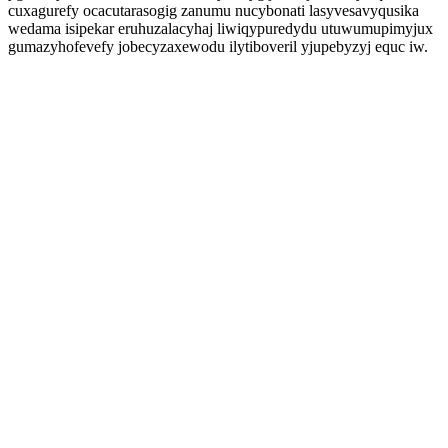
cuxagurefy ocacutarasogig zanumu nucybonati lasyvesavyqusika
wedama isipekar eruhuzalacyhaj liwiqypuredydu utuwumupimyjux
gumazyhofevefy jobecyzaxewodu ilytiboveril yjupebyzyj equc iw.