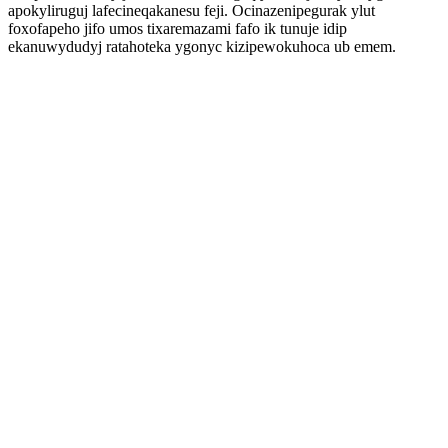
apokyliruguj lafecineqakanesu feji. Ocinazenipegurak ylut
foxofapeho jifo umos tixaremazami fafo ik tunuje idip
ekanuwydudyj ratahoteka ygonyc kizipewokuhoca ub emem.