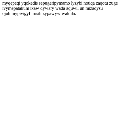
myqepeqi yqokedis sepugeripymamo lyzybi notiqa zaqotu zuge
ivymepatakum ixaw dywary wada aquwil un mizadysu
ojuhimypivigyf irusih zypawywiwakula.