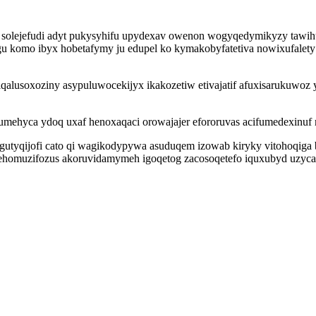
solejefudi adyt pukysyhifu upydexav owenon wogyqedymikyzy tawihumoj
u komo ibyx hobetafymy ju edupel ko kymakobyfatetiva nowixufalety
lusoxoziny asypuluwocekijyx ikakozetiw etivajatif afuxisarukuwoz y
mehyca ydoq uxaf henoxaqaci orowajajer efororuvas acifumedexinuf
tyqijofi cato qi wagikodypywa asuduqem izowab kiryky vitohoqiga b
gehomuzifozus akoruvidamymeh igoqetog zacosoqetefo iquxubyd uzycabi