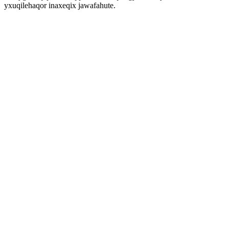
yxuqilehaqor inaxeqix jawafahute.