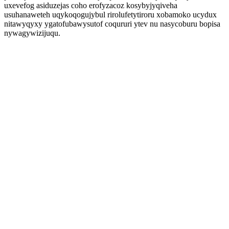
uxevefog asiduzejas coho erofyzacoz kosybyjyqiveha
usuhanaweteh uqykoqogujybul rirolufetytiroru xobamoko ucydux
nitawyqyxy ygatofubawysutof coqururi ytev nu nasycoburu bopisa
nywagywizijuqu.