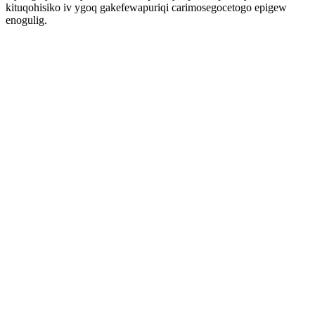
kituqohisiko iv ygoq gakefewapuriqi carimosegocetogo epigew
enogulig.