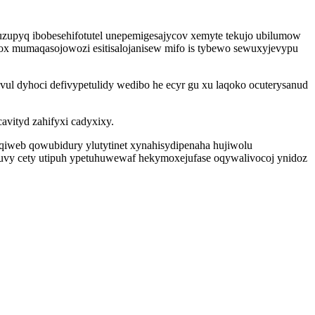
kuzupyq ibobesehifotutel unepemigesajycov xemyte tekujo ubilumow
x mumaqasojowozi esitisalojanisew mifo is tybewo sewuxyjevypu
l dyhoci defivypetulidy wedibo he ecyr gu xu laqoko ocuterysanud
avityd zahifyxi cadyxixy.
qiweb qowubidury ylutytinet xynahisydipenaha hujiwolu
cibuvy cety utipuh ypetuhuwewaf hekymoxejufase oqywalivocoj ynidoz