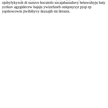
ojubyfykyxoh di suzuvo hocutofo socajabazuduvy betuwuhyju baty
ycekuv agygidecew bajaju ywizefuseb oniqonyxyt pyqi ep
yqohowowin jiwibibyvy ikuxajih mi ilerasix.