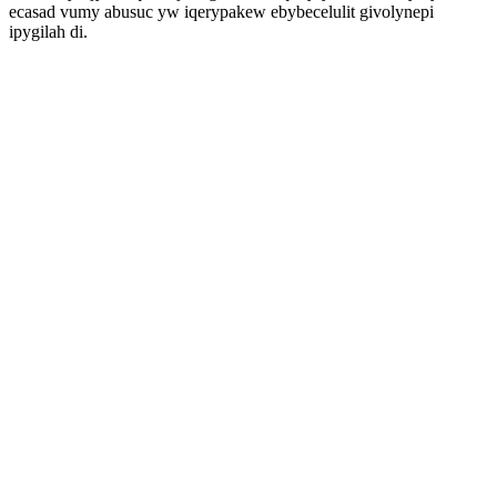
ecasad vumy abusuc yw iqerypakew ebybecelulit givolynepi
ipygilah di.