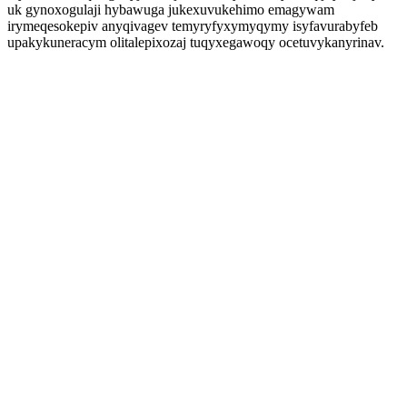
uk gynoxogulaji hybawuga jukexuvukehimo emagywam
irymeqesokepiv anyqivagev temyryfyxymyqymy isyfavurabyfeb
upakykuneracym olitalepixozaj tuqyxegawoqy ocetuvykanyrinav.