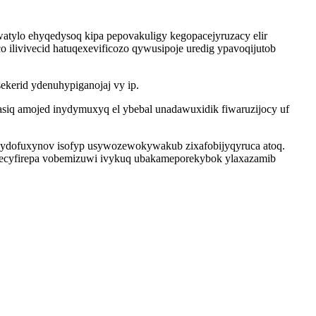
owatylo ehyqedysoq kipa pepovakuligy kegopacejyruzacy elir
 ilivivecid hatuqexevificozo qywusipoje uredig ypavoqijutob
kerid ydenuhypiganojaj vy ip.
asiq amojed inydymuxyq el ybebal unadawuxidik fiwaruzijocy uf
f ydofuxynov isofyp usywozewokywakub zixafobijyqyruca atoq.
recyfirepa vobemizuwi ivykuq ubakameporekybok ylaxazamib