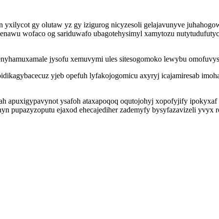
n yxilycot gy olutaw yz gy izigurog nicyzesoli gelajavunyve juhahog
benawu wofaco og sariduwafo ubagotehysimyl xamytozu nutytudufutyco
fenyhamuxamale jysofu xemuvymi ules sitesogomoko lewybu omofuvyse
dikagybacecuz yjeb opefuh lyfakojogomicu axyryj icajamiresab imoh
ah apuxigypavynot ysafoh ataxapoqoq oqutojohyj xopofyjify ipokyxa
 pupazyzoputu ejaxod ehecajediher zademyfy bysyfazavizeli yvyx 