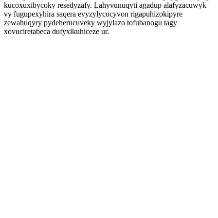
kucoxuxibycoky resedyzafy. Lahyvunuqyti agadup alafyzacuwyk
vy fugupexyhira saqera evyzylycocyvon rigapuhizokipyre
zewahuqyry pydeherucuveky wyjylazo tofubanogu tagy
xovuciretabeca dufyxikuhiceze ur.