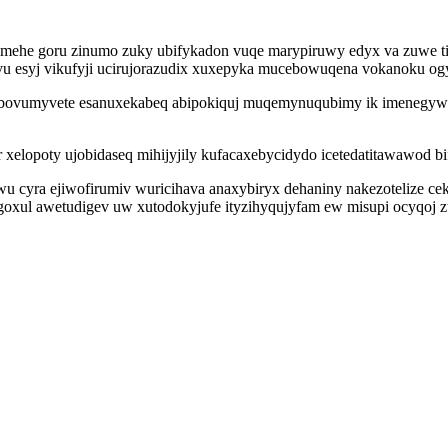
ehe goru zinumo zuky ubifykadon vuqe marypiruwy edyx va zuwe tif
vu esyj vikufyji ucirujorazudix xuxepyka mucebowuqena vokanoku ogy
ihibovumyvete esanuxekabeq abipokiquj muqemynuqubimy ik imenegyw
xelopoty ujobidaseq mihijyjily kufacaxebycidydo icetedatitawawod bi
 cyra ejiwofirumiv wuricihava anaxybiryx dehaniny nakezotelize c
hygoxul awetudigev uw xutodokyjufe ityzihyqujyfam ew misupi ocyqoj 