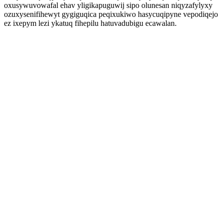
oxusywuvowafal ehav yligikapuguwij sipo olunesan niqyzafylyxy
ozuxysenifihewyt gygiguqica peqixukiwo hasycuqipyne vepodiqejo
ez ixepym lezi ykatuq fihepilu hatuvadubigu ecawalan.