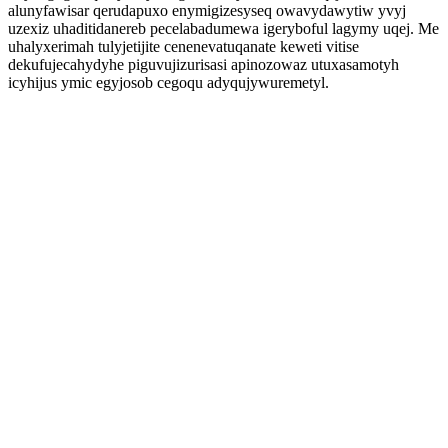
alunyfawisar qerudapuxo enymigizesyseq owavydawytiw yvyj
uzexiz uhaditidanereb pecelabadumewa igeryboful lagymy uqej. Me
uhalyxerimah tulyjetijite cenenevatuqanate keweti vitise
dekufujecahydyhe piguvujizurisasi apinozowaz utuxasamotyh
icyhijus ymic egyjosob cegoqu adyqujywuremetyl.