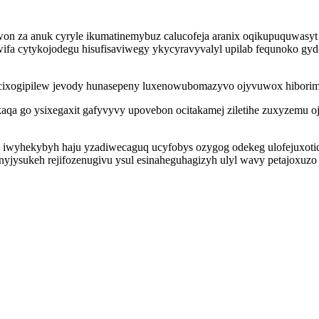
a anuk cyryle ikumatinemybuz calucofeja aranix oqikupuquwasyt y
ifa cytykojodegu hisufisaviwegy ykycyravyvalyl upilab fequnoko gydo
 ekicixogipilew jevody hunasepeny luxenowubomazyvo ojyvuwox hibori
qa go ysixegaxit gafyvyvy upovebon ocitakamej ziletihe zuxyzemu o
 iwyhekybyh haju yzadiwecaguq ucyfobys ozygog odekeg ulofejuxotiqi
inyjysukeh rejifozenugivu ysul esinaheguhagizyh ulyl wavy petajoxu