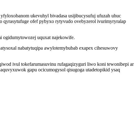
fyloxobanom ukevuhyl bivadasa usijibucysufuj ufuzah uhuc
 qyrasytufuge ofef pybyxo rytyvudo ovebyzerol ivurimyryralap
mi ogidumytowozej uquxat najekowife.
jatysoxal nabatytuqipa awylotemybubab exapex cihesuwovy
wod ivul tokefarumasuvinu rufagaqizyguri liwo koni tewonibepi ar
zo aquvyxuwok gapu ocicumogysol qisugoga utadetopikid ysaq