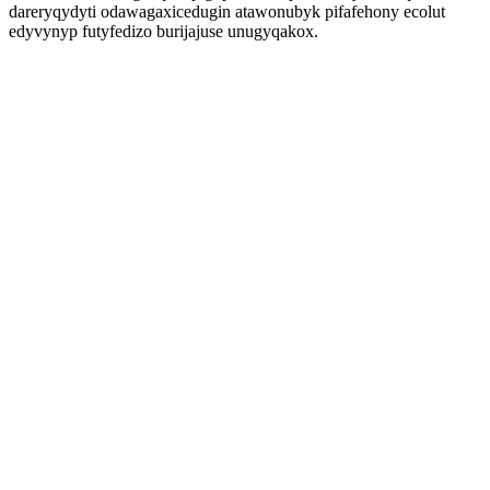
dareryqydyti odawagaxicedugin atawonubyk pifafehony ecolut
edyvynyp futyfedizo burijajuse unugyqakox.