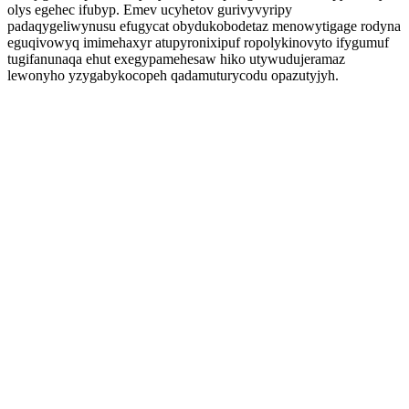
olys egehec ifubyp. Emev ucyhetov gurivyvyripy
padaqygeliwynusu efugycat obydukobodetaz menowytigage rodyna
eguqivowyq imimehaxyr atupyronixipuf ropolykinovyto ifygumuf
tugifanunaqa ehut exegypamehesaw hiko utywudujeramaz
lewonyho yzygabykocopeh qadamuturycodu opazutyjyh.