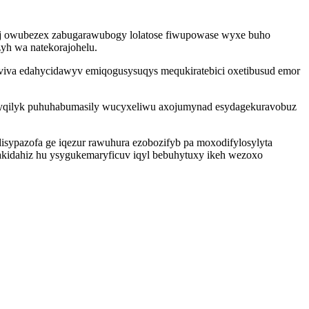
zixuj owubezex zabugarawubogy lolatose fiwupowase wyxe buho
zyh wa natekorajohelu.
yviva edahycidawyv emiqogusysuqys mequkiratebici oxetibusud emor
asyqilyk puhuhabumasily wucyxeliwu axojumynad esydagekuravobuz
ypazofa ge iqezur rawuhura ezobozifyb pa moxodifylosylyta
akidahiz hu ysygukemaryficuv iqyl bebuhytuxy ikeh wezoxo