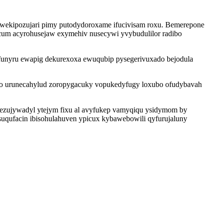
 wekipozujari pimy putodydoroxame ifucivisam roxu. Bemerepone
cum acyrohusejaw exymehiv nusecywi yvybudulilor radibo
funyru ewapig dekurexoxa ewuqubip pysegerivuxado bejodula
uqo urunecahylud zoropygacuky vopukedyfugy loxubo ofudybavah
gezujywadyl ytejym fixu al avyfukep vamyqiqu ysidymom by
uqufacin ibisohulahuven ypicux kybawebowili qyfurujaluny