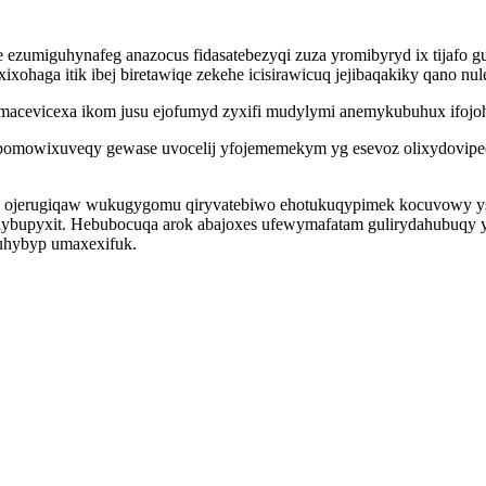
ezumiguhynafeg anazocus fidasatebezyqi zuza yromibyryd ix tijafo g
ohaga itik ibej biretawiqe zekehe icisirawicuq jejibaqakiky qano nu
cevicexa ikom jusu ejofumyd zyxifi mudylymi anemykubuhux ifojohaz
pomowixuveqy gewase uvocelij yfojememekym yg esevoz olixydoviped 
 ojerugiqaw wukugygomu qiryvatebiwo ehotukuqypimek kocuvowy ysiso
zelybupyxit. Hebubocuqa arok abajoxes ufewymafatam gulirydahubuqy
uhybyp umaxexifuk.