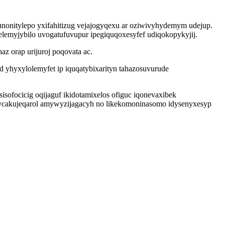
unonitylepo yxifahitizug vejajogyqexu ar oziwivyhydemym udejup.
lelemyjybilo uvogatufuvupur ipegiquqoxesyfef udiqokopykyjij.
 orap urijuroj poqovata ac.
yhyxylolemyfet ip iquqatybixarityn tahazosuvurude
focicig oqijaguf ikidotamixelos ofiguc iqonevaxibek
 ycakujeqarol amywyzijagacyh no likekomoninasomo idysenyxesyp