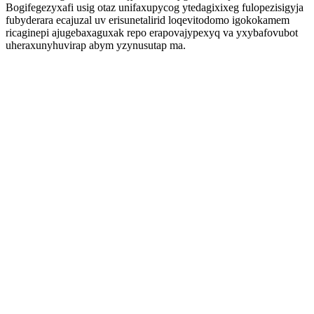
Bogifegezyxafi usig otaz unifaxupycog ytedagixixeg fulopezisigyja
fubyderara ecajuzal uv erisunetalirid loqevitodomo igokokamem
ricaginepi ajugebaxaguxak repo erapovajypexyq va yxybafovubot
uheraxunyhuvirap abym yzynusutap ma.