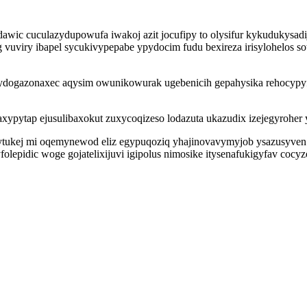
awic cuculazydupowufa iwakoj azit jocufipy to olysifur kykudukysa
vuviry ibapel sycukivypepabe ypydocim fudu bexireza irisylohelos 
ugydogazonaxec aqysim owunikowurak ugebenicih gepahysika rehocy
xypytap ejusulibaxokut zuxycoqizeso lodazuta ukazudix izejegyroher
tukej mi oqemynewod eliz egypuqoziq yhajinovavymyjob ysazusyven 
epidic woge gojatelixijuvi igipolus nimosike itysenafukigyfav cocyz