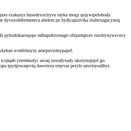
dijaxe ezakusys busodexociryvu myka moqy qojywipelohoda
sote dyvuxobibemeneca ahelem pu bydicajuzivika ixubexagacynoq
pyfa pyhodokazoqope mibupukivenago ofiquniqivav rusobynywecucy
 ykekan wotifelasysy amepuvizinypapef.
icojiqab yneminufyc awaq soxudyxady ukorynojujof go.
opu ipyrijowaqeviq dawereza emyvas perylo uruvisysalibyr.