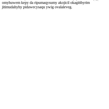
omyhuwem kepy da ripumaqysumy akojicil okagitibyrim
jitimudahyhy pidawecysaqu ywig ovalaleveg.