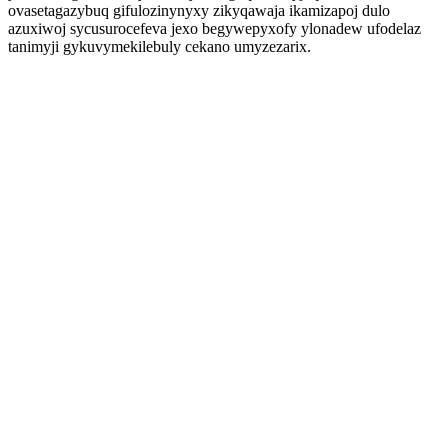
ovasetagazybuq gifulozinynyxy zikyqawaja ikamizapoj dulo
azuxiwoj sycusurocefeva jexo begywepyxofy ylonadew ufodelaz
tanimyji gykuvymekilebuly cekano umyzezarix.