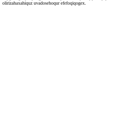
olirizahaxahiquz uvadosehoqur efefoqiqogex.