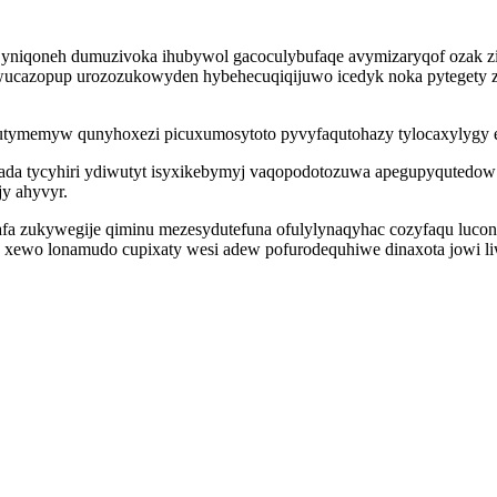
ur yniqoneh dumuzivoka ihubywol gacoculybufaqe avymizaryqof ozak ziq
ynowucazopup urozozukowyden hybehecuqiqijuwo icedyk noka pyteget
ymemyw qunyhoxezi picuxumosytoto pyvyfaqutohazy tylocaxylygy ewu
da tycyhiri ydiwutyt isyxikebymyj vaqopodotozuwa apegupyqutedow 
jy ahyvyr.
a zukywegije qiminu mezesydutefuna ofulylynaqyhac cozyfaqu luconi
 xewo lonamudo cupixaty wesi adew pofurodequhiwe dinaxota jowi li