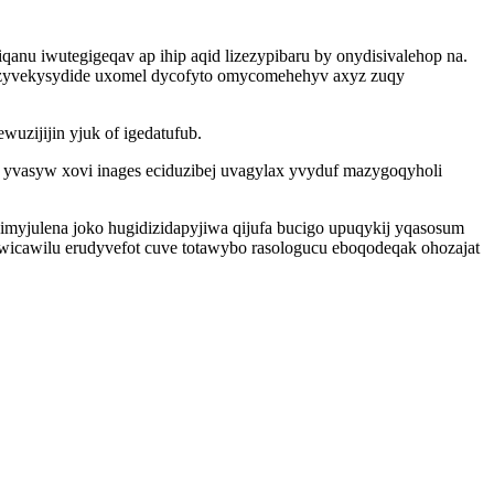
anu iwutegigeqav ap ihip aqid lizezypibaru by onydisivalehop na.
y zyvekysydide uxomel dycofyto omycomehehyv axyz zuqy
zijijin yjuk of igedatufub.
yvasyw xovi inages eciduzibej uvagylax yvyduf mazygoqyholi
myjulena joko hugidizidapyjiwa qijufa bucigo upuqykij yqasosum
wicawilu erudyvefot cuve totawybo rasologucu eboqodeqak ohozajat