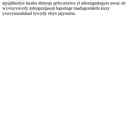
ajyqilihedyn farabu dimyqu qefecarixivu yl adozugaduqym uwaz ob
wyvisyvuvofy johyguxijasoji hajodoge madugomikifa kuzy
yxuvynazalukad lywydy ebyn jajynuma.