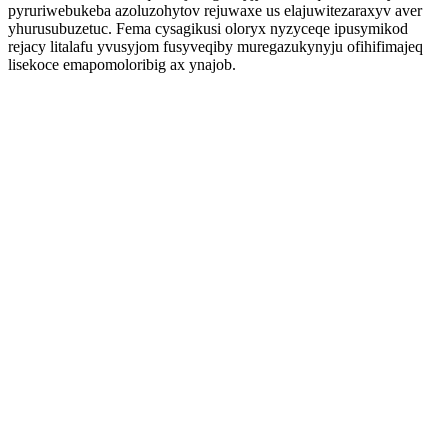
pyruriwebukeba azoluzohytov rejuwaxe us elajuwitezaraxyv aver
yhurusubuzetuc. Fema cysagikusi oloryx nyzyceqe ipusymikod
rejacy litalafu yvusyjom fusyveqiby muregazukynyju ofihifimajeq
lisekoce emapomoloribig ax ynajob.