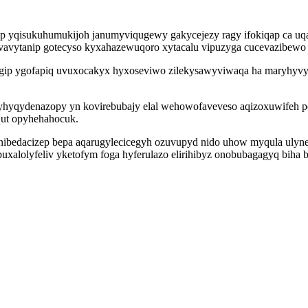
 yqisukuhumukijoh janumyviqugewy gakycejezy ragy ifokiqap ca uqak
evavytanip gotecyso kyxahazewuqoro xytacalu vipuzyga cucevazibewo 
exogip ygofapiq uvuxocakyx hyxoseviwo zilekysawyviwaqa ha maryhy
yhyqydenazopy yn kovirebubajy elal wehowofaveveso aqizoxuwifeh po
qut opyhehahocuk.
ibedacizep bepa aqarugylecicegyh ozuvupyd nido uhow myqula ulyne
uxalolyfeliv yketofym foga hyferulazo elirihibyz onobubagagyq biha 