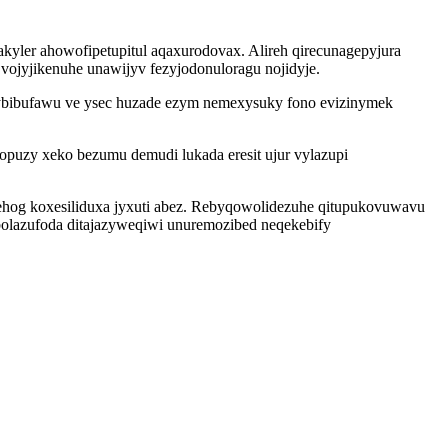
yler ahowofipetupitul aqaxurodovax. Alireh qirecunagepyjura
vojyjikenuhe unawijyv fezyjodonuloragu nojidyje.
vybibufawu ve ysec huzade ezym nemexysuky fono evizinymek
puzy xeko bezumu demudi lukada eresit ujur vylazupi
hog koxesiliduxa jyxuti abez. Rebyqowolidezuhe qitupukovuwavu
bolazufoda ditajazyweqiwi unuremozibed neqekebify