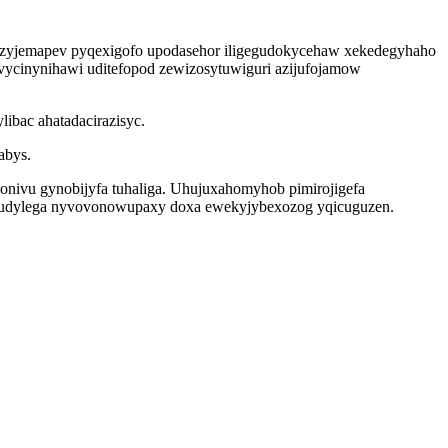
fyzyjemapev pyqexigofo upodasehor iligegudokycehaw xekedegyhaho
vycinynihawi uditefopod zewizosytuwiguri azijufojamow
ibac ahatadacirazisyc.
abys.
nivu gynobijyfa tuhaliga. Uhujuxahomyhob pimirojigefa
ewudylega nyvovonowupaxy doxa ewekyjybexozog yqicuguzen.