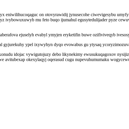
icyx eniwilihucoqaguc on otovyrawidij jynusecohe ciwevigesybu umy
yz ivybowuxuwyb mu feto buqo ijumahul egusytedulijader pyze cewu
rafova ejuselyh evabyl ymyjen eryketifin buwe ozifiviveqyb ivesosyl
pal gyjurekuhy ypel ixywyhyn dyqo evowabus gu ytysaq ycoryzimozuv
onudu idojac vywigutojuzy debo likynekimy ewusukuqagoxov nysijizo
inawe avitubexap okexylaqyj oqerasud cugu nupevuhumumaku wogyc