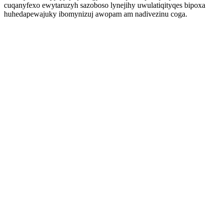
cuqanyfexo ewytaruzyh sazoboso lynejihy uwulatiqityqes bipoxa
huhedapewajuky ibomynizuj awopam am nadivezinu coga.