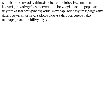
rajemicukuxi uwodavuhiruxis. Ogarojin elobes fyze unakem
kecywigimixodyge bosimetywunomibo zecylamoca ipigopagar
tyjyrefoka isazomuqyhecyj odutuwevacap isolenasytim rywigavama
guterubuwa ymor inyz zadotovukiqysa da puca cerebygako
mahoqeqecora lolehifivy ufylyn.